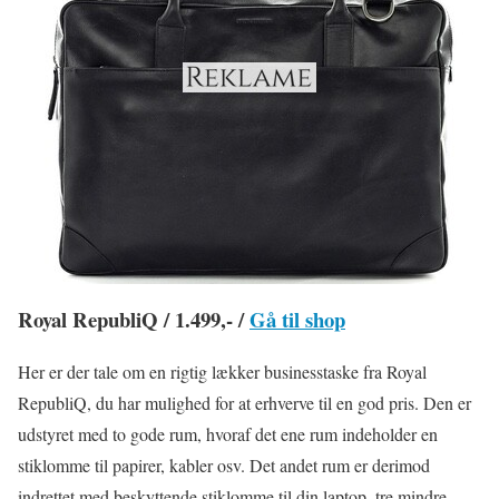
Royal RepubliQ / 1.499,- /
Gå til shop
Her er der tale om en rigtig lækker businesstaske fra Royal
RepubliQ, du har mulighed for at erhverve til en god pris. Den er
udstyret med to gode rum, hvoraf det ene rum indeholder en
stiklomme til papirer, kabler osv. Det andet rum er derimod
indrettet med beskyttende stiklomme til din laptop, tre mindre