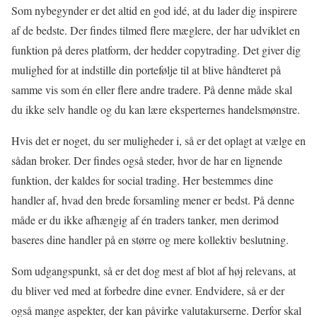
Som nybegynder er det altid en god idé, at du lader dig inspirere
af de bedste. Der findes tilmed flere mæglere, der har udviklet en
funktion på deres platform, der hedder copytrading. Det giver dig
mulighed for at indstille din portefølje til at blive håndteret på
samme vis som én eller flere andre tradere. På denne måde skal
du ikke selv handle og du kan lære eksperternes handelsmønstre.
Hvis det er noget, du ser muligheder i, så er det oplagt at vælge en
sådan broker. Der findes også steder, hvor de har en lignende
funktion, der kaldes for social trading. Her bestemmes dine
handler af, hvad den brede forsamling mener er bedst. På denne
måde er du ikke afhængig af én traders tanker, men derimod
baseres dine handler på en større og mere kollektiv beslutning.
Som udgangspunkt, så er det dog mest af blot af høj relevans, at
du bliver ved med at forbedre dine evner. Endvidere, så er der
også mange aspekter, der kan påvirke valutakurserne. Derfor skal