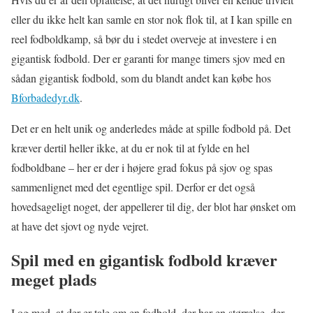
eller du ikke helt kan samle en stor nok flok til, at I kan spille en
reel fodboldkamp, så bør du i stedet overveje at investere i en
gigantisk fodbold. Der er garanti for mange timers sjov med en
sådan gigantisk fodbold, som du blandt andet kan købe hos
Bforbadedyr.dk
.
Det er en helt unik og anderledes måde at spille fodbold på. Det
kræver dertil heller ikke, at du er nok til at fylde en hel
fodboldbane – her er der i højere grad fokus på sjov og spas
sammenlignet med det egentlige spil. Derfor er det også
hovedsageligt noget, der appellerer til dig, der blot har ønsket om
at have det sjovt og nyde vejret.
Spil med en gigantisk fodbold kræver
meget plads
I og med, at der er tale om en fodbold, der har en størrelse, der