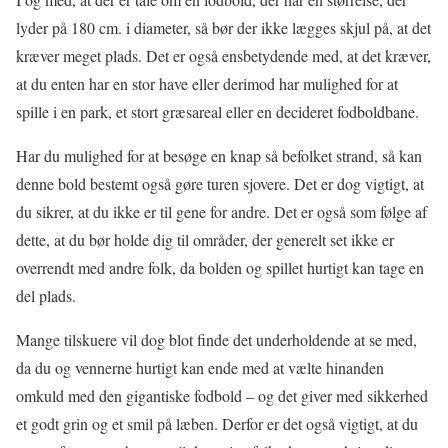
lyder på 180 cm. i diameter, så bør der ikke lægges skjul på, at det
kræver meget plads. Det er også ensbetydende med, at det kræver,
at du enten har en stor have eller derimod har mulighed for at
spille i en park, et stort græsareal eller en decideret fodboldbane.
Har du mulighed for at besøge en knap så befolket strand, så kan
denne bold bestemt også gøre turen sjovere. Det er dog vigtigt, at
du sikrer, at du ikke er til gene for andre. Det er også som følge af
dette, at du bør holde dig til områder, der generelt set ikke er
overrendt med andre folk, da bolden og spillet hurtigt kan tage en
del plads.
Mange tilskuere vil dog blot finde det underholdende at se med,
da du og vennerne hurtigt kan ende med at vælte hinanden
omkuld med den gigantiske fodbold – og det giver med sikkerhed
et godt grin og et smil på læben. Derfor er det også vigtigt, at du