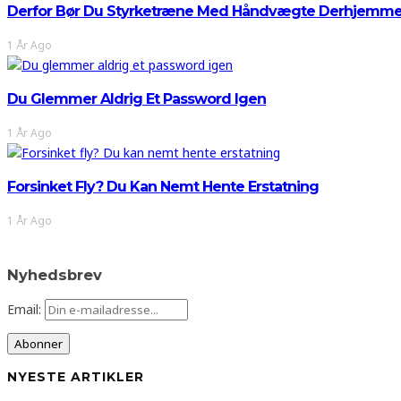
Derfor Bør Du Styrketræne Med Håndvægte Derhjemm
1 År Ago
Du Glemmer Aldrig Et Password Igen
1 År Ago
Forsinket Fly? Du Kan Nemt Hente Erstatning
1 År Ago
Nyhedsbrev
Email:
NYESTE ARTIKLER