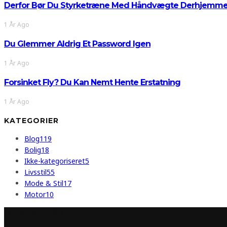
Derfor Bør Du Styrketræne Med Håndvægte Derhjemm
1 År Ago
Du Glemmer Aldrig Et Password Igen
1 År Ago
Forsinket Fly? Du Kan Nemt Hente Erstatning
1 År Ago
KATEGORIER
Blog
119
Bolig
18
Ikke-kategoriseret
5
Livsstil
55
Mode & Stil
17
Motor
10
INFORMATION