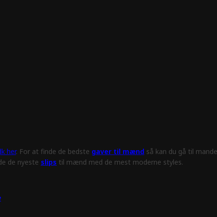
k her
. For at finde de bedste
gaver til mænd
så kan du gå til mande
nde de nyeste
slips
til mænd med de mest moderne styles.
e