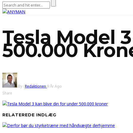
Tesla Model 3
500.000 Kron
By :
Redaktionen
9 År Ago
Share
RELATEREDE INDLÆG