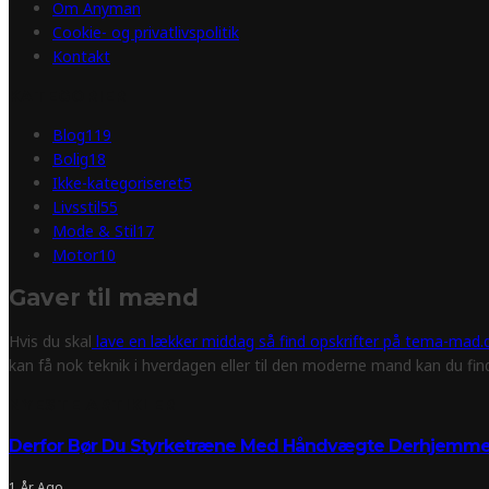
Om Anyman
Cookie- og privatlivspolitik
Kontakt
KATEGORIER
Blog
119
Bolig
18
Ikke-kategoriseret
5
Livsstil
55
Mode & Stil
17
Motor
10
Gaver til mænd
Hvis du skal
lave en lækker middag så find opskrifter på tema-mad.d
kan få nok teknik i hverdagen eller til den moderne mand kan du fi
NYESTE ARTIKLER
Derfor Bør Du Styrketræne Med Håndvægte Derhjemm
1 År Ago