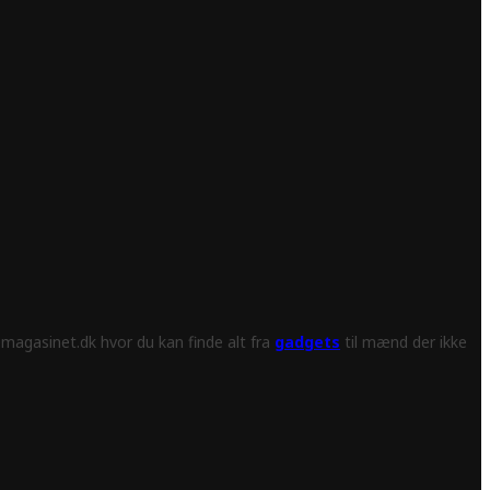
magasinet.dk hvor du kan finde alt fra
gadgets
til mænd der ikke