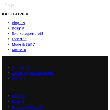
1 År Ago
KATEGORIER
Blog
119
Bolig
18
Ikke-kategoriseret
5
Livsstil
55
Mode & Stil
17
Motor
10
INFORMATION
Om Anyman
Cookie- og privatlivspolitik
Kontakt
KATEGORIER
Blog
119
Bolig
18
Ikke-kategoriseret
5