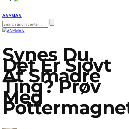
ANYMAN
Synes Du,
Det Er Sjovt
At Smadre
Ting? Prøv
Med
Pottermagne