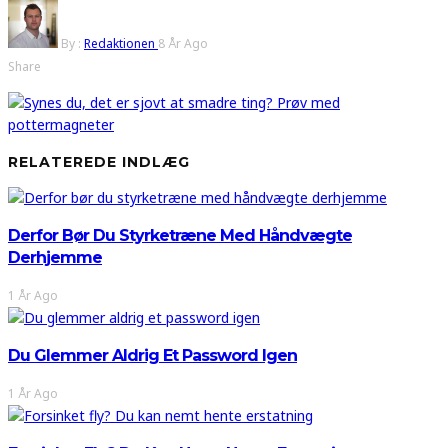
By :
Redaktionen
8 År Ago
Share
RELATEREDE INDLÆG
Derfor Bør Du Styrketræne Med Håndvægte
Derhjemme
1 År Ago
Du Glemmer Aldrig Et Password Igen
1 År Ago