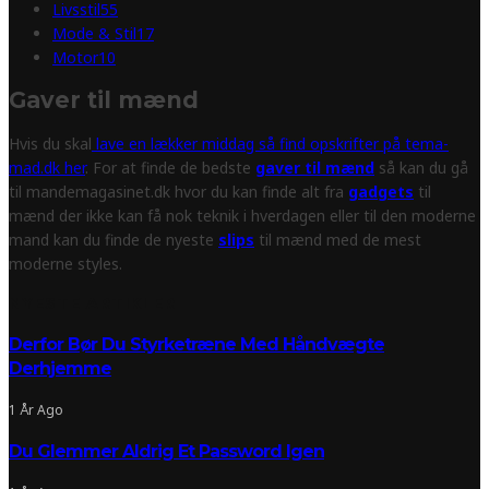
Livsstil
55
Mode & Stil
17
Motor
10
Gaver til mænd
Hvis du skal
lave en lækker middag så find opskrifter på tema-
mad.dk her
. For at finde de bedste
gaver til mænd
så kan du gå
til mandemagasinet.dk hvor du kan finde alt fra
gadgets
til
mænd der ikke kan få nok teknik i hverdagen eller til den moderne
mand kan du finde de nyeste
slips
til mænd med de mest
moderne styles.
NYESTE ARTIKLER
Derfor Bør Du Styrketræne Med Håndvægte
Derhjemme
1 År Ago
Du Glemmer Aldrig Et Password Igen