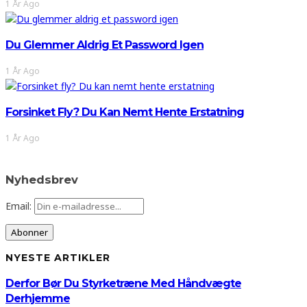
1 År Ago
Du Glemmer Aldrig Et Password Igen
1 År Ago
Forsinket Fly? Du Kan Nemt Hente Erstatning
1 År Ago
Nyhedsbrev
Email:
NYESTE ARTIKLER
Derfor Bør Du Styrketræne Med Håndvægte
Derhjemme