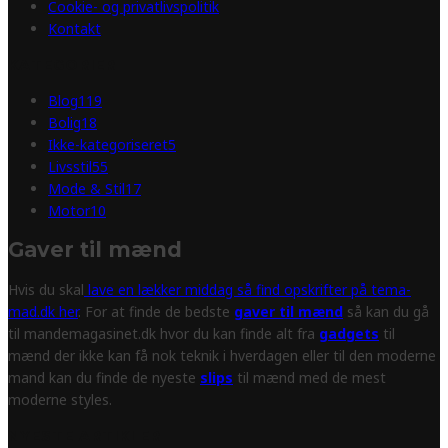
Cookie- og privatlivspolitik
Kontakt
KATEGORIER
Blog
119
Bolig
18
Ikke-kategoriseret
5
Livsstil
55
Mode & Stil
17
Motor
10
Gaver til mænd
Hvis du skal
lave en lækker middag så find opskrifter på tema-
mad.dk her
. For at finde de bedste
gaver til mænd
så kan du gå
til mandemagasinet.dk hvor du kan finde alt fra
gadgets
til
mænd der ikke kan få nok teknik i hverdagen eller til den moderne
mand kan du finde de nyeste
slips
til mænd med de mest
moderne styles.
NYESTE ARTIKLER