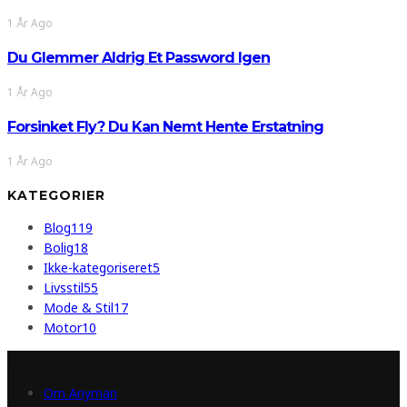
1 År Ago
Du Glemmer Aldrig Et Password Igen
1 År Ago
Forsinket Fly? Du Kan Nemt Hente Erstatning
1 År Ago
KATEGORIER
Blog
119
Bolig
18
Ikke-kategoriseret
5
Livsstil
55
Mode & Stil
17
Motor
10
INFORMATION
Om Anyman