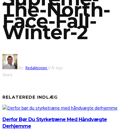
The-North-
Face-Fall-
Winter-2
By :
Redaktionen
9 År Ago
Share
RELATEREDE INDLÆG
Derfor Bør Du Styrketræne Med Håndvægte
Derhjemme