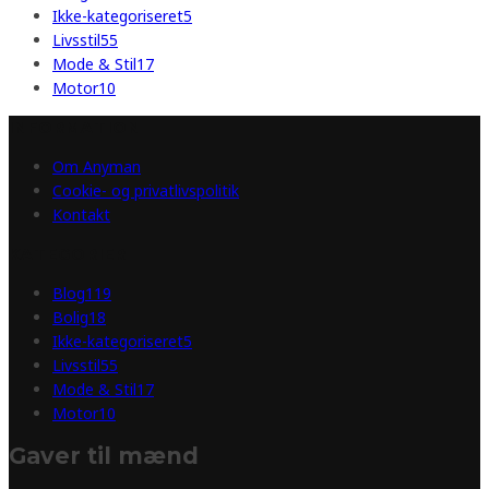
Ikke-kategoriseret
5
Livsstil
55
Mode & Stil
17
Motor
10
INFORMATION
Om Anyman
Cookie- og privatlivspolitik
Kontakt
KATEGORIER
Blog
119
Bolig
18
Ikke-kategoriseret
5
Livsstil
55
Mode & Stil
17
Motor
10
Gaver til mænd