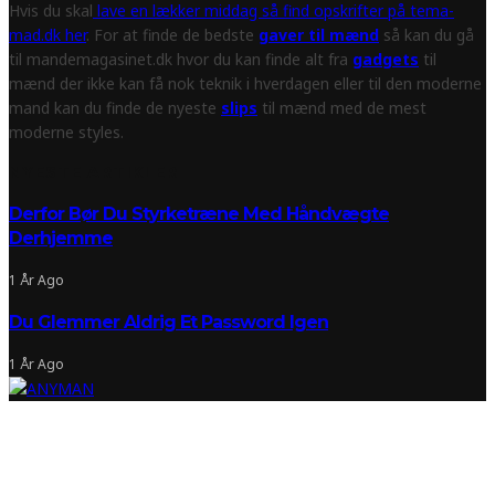
Hvis du skal
lave en lækker middag så find opskrifter på tema-
mad.dk her
. For at finde de bedste
gaver til mænd
så kan du gå
til mandemagasinet.dk hvor du kan finde alt fra
gadgets
til
mænd der ikke kan få nok teknik i hverdagen eller til den moderne
mand kan du finde de nyeste
slips
til mænd med de mest
moderne styles.
NYESTE ARTIKLER
Derfor Bør Du Styrketræne Med Håndvægte
Derhjemme
1 År Ago
Du Glemmer Aldrig Et Password Igen
1 År Ago