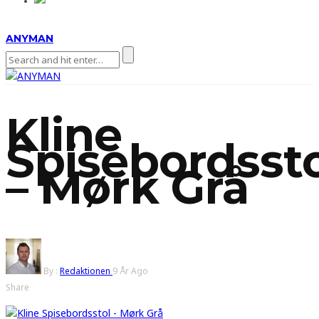
ANYMAN
Kline
Spisebordsst
– Mørk Grå
By :
Redaktionen
9 År Ago
Share