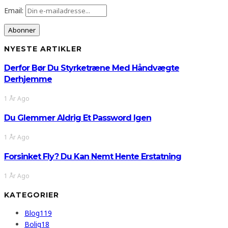
Email:
NYESTE ARTIKLER
Derfor Bør Du Styrketræne Med Håndvægte
Derhjemme
1 År Ago
Du Glemmer Aldrig Et Password Igen
1 År Ago
Forsinket Fly? Du Kan Nemt Hente Erstatning
1 År Ago
KATEGORIER
Blog
119
Bolig
18