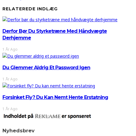
RELATEREDE INDLÆG
Derfor Bør Du Styrketræne Med Håndvægte
Derhjemme
1 År Ago
Du Glemmer Aldrig Et Password Igen
1 År Ago
Forsinket Fly? Du Kan Nemt Hente Erstatning
1 År Ago
Nyhedsbrev