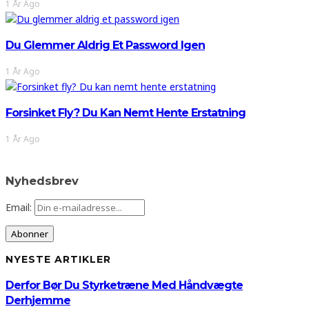
1 År Ago
Du Glemmer Aldrig Et Password Igen
1 År Ago
Forsinket Fly? Du Kan Nemt Hente Erstatning
1 År Ago
Nyhedsbrev
Email:
NYESTE ARTIKLER
Derfor Bør Du Styrketræne Med Håndvægte
Derhjemme