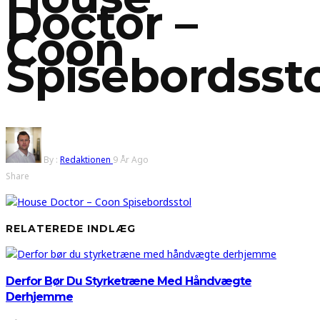
Doctor –
Coon
Spisebordsst
By :
Redaktionen
9 År Ago
Share
RELATEREDE INDLÆG
Derfor Bør Du Styrketræne Med Håndvægte
Derhjemme