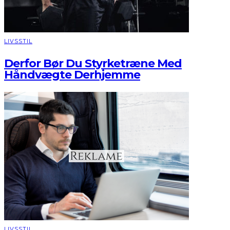
LIVSSTIL
Derfor Bør Du Styrketræne Med
Håndvægte Derhjemme
LIVSSTIL