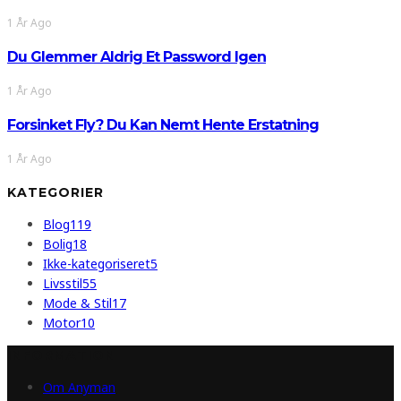
1 År Ago
Du Glemmer Aldrig Et Password Igen
1 År Ago
Forsinket Fly? Du Kan Nemt Hente Erstatning
1 År Ago
KATEGORIER
Blog
119
Bolig
18
Ikke-kategoriseret
5
Livsstil
55
Mode & Stil
17
Motor
10
INFORMATION
Om Anyman