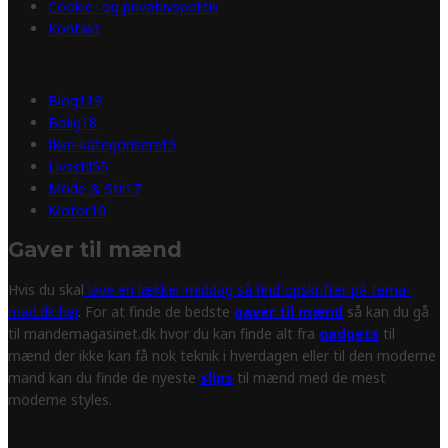
Cookie- og privatlivspolitik
Kontakt
KATEGORIER
Blog
119
Bolig
18
Ikke-kategoriseret
5
Livsstil
55
Mode & Stil
17
Motor
10
Gaver til mænd
Hvis du skal
lave en lækker middag så find opskrifter på tema-
mad.dk her
. For at finde de bedste
gaver til mænd
så kan du gå
til mandemagasinet.dk hvor du kan finde alt fra
gadgets
til
mænd der ikke kan få nok teknik i hverdagen eller til den moderne
mand kan du finde de nyeste
slips
til mænd med de mest
moderne styles.
NYESTE ARTIKLER