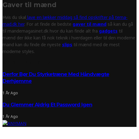
Gaver til mænd
Hvis du skal
lave en lækker middag så find opskrifter på tema-
mad.dk her
. For at finde de bedste
gaver til mænd
så kan du gå
til mandemagasinet.dk hvor du kan finde alt fra
gadgets
til
mænd der ikke kan få nok teknik i hverdagen eller til den moderne
mand kan du finde de nyeste
slips
til mænd med de mest
moderne styles.
NYESTE ARTIKLER
Derfor Bør Du Styrketræne Med Håndvægte
Derhjemme
1 År Ago
Du Glemmer Aldrig Et Password Igen
1 År Ago