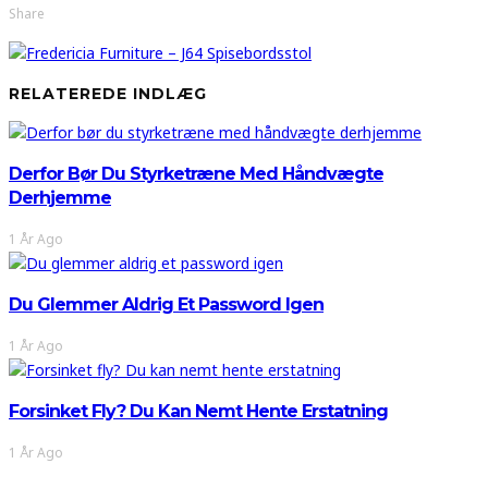
Share
RELATEREDE INDLÆG
Derfor Bør Du Styrketræne Med Håndvægte
Derhjemme
1 År Ago
Du Glemmer Aldrig Et Password Igen
1 År Ago
Forsinket Fly? Du Kan Nemt Hente Erstatning
1 År Ago