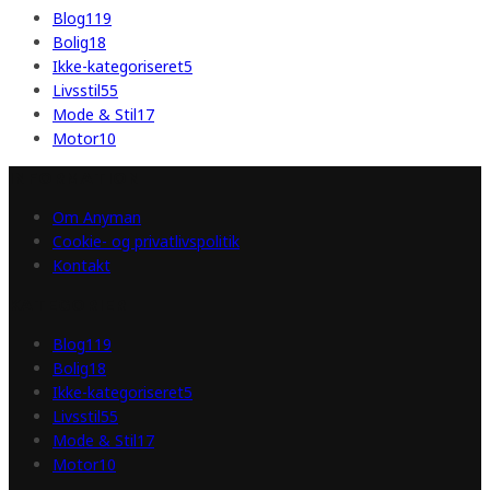
Blog
119
Bolig
18
Ikke-kategoriseret
5
Livsstil
55
Mode & Stil
17
Motor
10
INFORMATION
Om Anyman
Cookie- og privatlivspolitik
Kontakt
KATEGORIER
Blog
119
Bolig
18
Ikke-kategoriseret
5
Livsstil
55
Mode & Stil
17
Motor
10