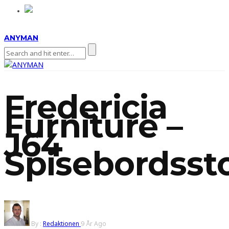
ANYMAN
Fredericia
Furniture –
J64
Spisebordsst
By :
Redaktionen
9 År Ago