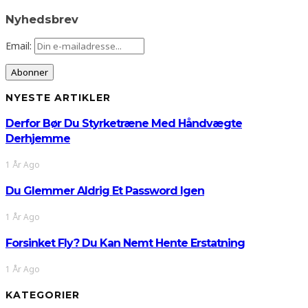
Nyhedsbrev
Email:
NYESTE ARTIKLER
Derfor Bør Du Styrketræne Med Håndvægte
Derhjemme
1 År Ago
Du Glemmer Aldrig Et Password Igen
1 År Ago
Forsinket Fly? Du Kan Nemt Hente Erstatning
1 År Ago
KATEGORIER