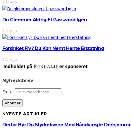
1 År Ago
Du Glemmer Aldrig Et Password Igen
1 År Ago
Forsinket Fly? Du Kan Nemt Hente Erstatning
1 År Ago
Nyhedsbrev
Email:
NYESTE ARTIKLER
Derfor Bør Du Styrketræne Med Håndvægte Derhjemm