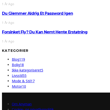
1 År Ago
Du Glemmer Aldrig Et Password Igen
1 År Ago
Forsinket Fly? Du Kan Nemt Hente Erstatning
1 År Ago
KATEGORIER
Blog
119
Bolig
18
Ikke-kategoriseret
5
Livsstil
55
Mode & Stil
17
Motor
10
INFORMATION
Om Anyman
Cookie- og privatlivspolitik