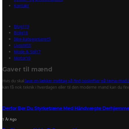
Kontakt
KATEGORIER
Blog
119
Bolig
18
Ikke-kategoriseret
5
Livsstil
55
Mode & Stil
17
Motor
10
Gaver til mænd
Hvis du skal
lave en lækker middag så find opskrifter på tema-mad.d
kan få nok teknik i hverdagen eller til den moderne mand kan du fi
NYESTE ARTIKLER
Derfor Bør Du Styrketræne Med Håndvægte Derhjemm
1 År Ago