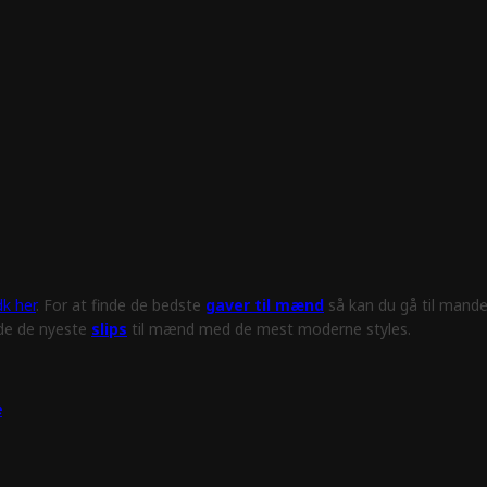
k her
. For at finde de bedste
gaver til mænd
så kan du gå til mande
nde de nyeste
slips
til mænd med de mest moderne styles.
e