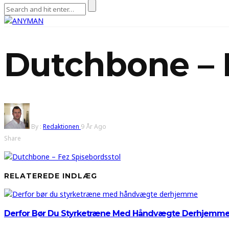
Dutchbone – 
By :
Redaktionen
9 År Ago
Share
RELATEREDE INDLÆG
Derfor Bør Du Styrketræne Med Håndvægte Derhjemm