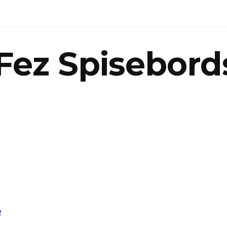
Fez Spisebord
e