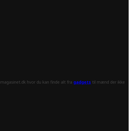
magasinet.dk hvor du kan finde alt fra
gadgets
til mænd der ikke