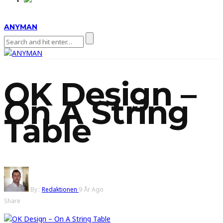
ANYMAN
OK Design –
On A String
Table
By :
Redaktionen
9 År Ago
Share