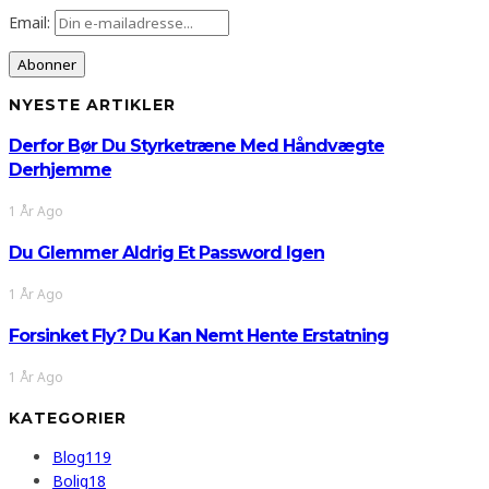
Email:
NYESTE ARTIKLER
Derfor Bør Du Styrketræne Med Håndvægte
Derhjemme
1 År Ago
Du Glemmer Aldrig Et Password Igen
1 År Ago
Forsinket Fly? Du Kan Nemt Hente Erstatning
1 År Ago
KATEGORIER
Blog
119
Bolig
18