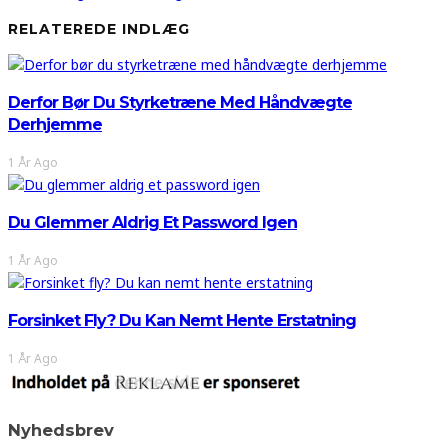
RELATEREDE INDLÆG
Derfor Bør Du Styrketræne Med Håndvægte
Derhjemme
1 År Ago
Du Glemmer Aldrig Et Password Igen
1 År Ago
Forsinket Fly? Du Kan Nemt Hente Erstatning
1 År Ago
Nyhedsbrev