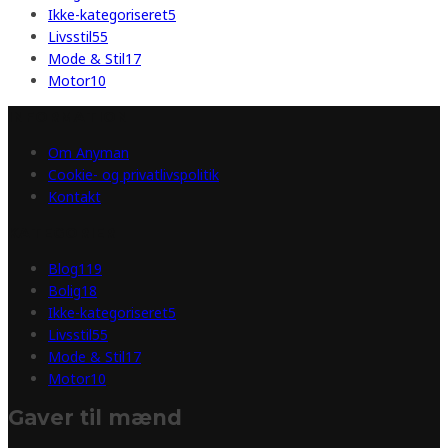
Ikke-kategoriseret
5
Livsstil
55
Mode & Stil
17
Motor
10
INFORMATION
Om Anyman
Cookie- og privatlivspolitik
Kontakt
KATEGORIER
Blog
119
Bolig
18
Ikke-kategoriseret
5
Livsstil
55
Mode & Stil
17
Motor
10
Gaver til mænd