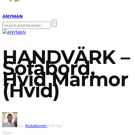
ANYMAN
HANDVÄRK –
Sofabord,
Hvid Marmor
(Hvid)
By :
Redaktionen
9 År Ago
Share