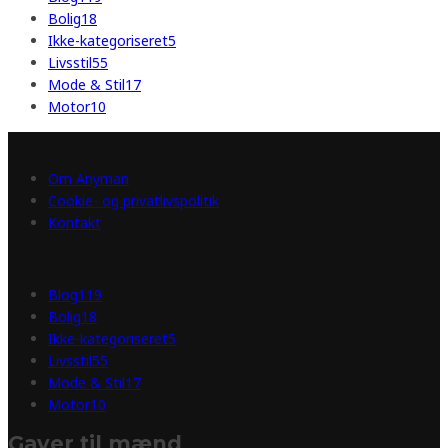
Bolig
18
Ikke-kategoriseret
5
Livsstil
55
Mode & Stil
17
Motor
10
INFORMATION
Om Anyman
Cookie- og privatlivspolitik
Kontakt
KATEGORIER
Blog
119
Bolig
18
Ikke-kategoriseret
5
Livsstil
55
Mode & Stil
17
Motor
10
Gaver til mænd