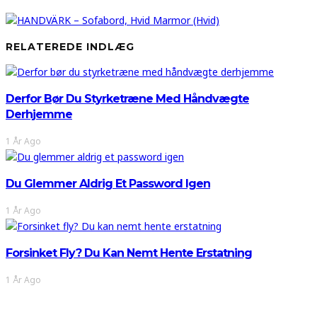
RELATEREDE INDLÆG
Derfor Bør Du Styrketræne Med Håndvægte
Derhjemme
1 År Ago
Du Glemmer Aldrig Et Password Igen
1 År Ago
Forsinket Fly? Du Kan Nemt Hente Erstatning
1 År Ago