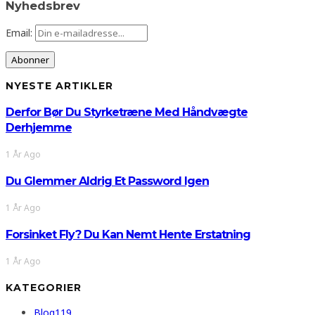
Nyhedsbrev
Email:
NYESTE ARTIKLER
Derfor Bør Du Styrketræne Med Håndvægte
Derhjemme
1 År Ago
Du Glemmer Aldrig Et Password Igen
1 År Ago
Forsinket Fly? Du Kan Nemt Hente Erstatning
1 År Ago
KATEGORIER
Blog
119