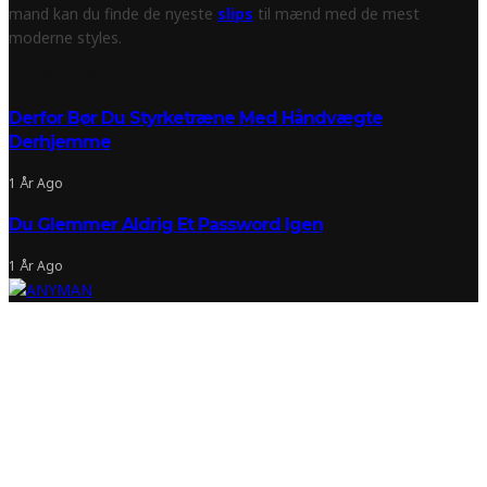
mand kan du finde de nyeste
slips
til mænd med de mest
moderne styles.
NYESTE ARTIKLER
Derfor Bør Du Styrketræne Med Håndvægte
Derhjemme
1 År Ago
Du Glemmer Aldrig Et Password Igen
1 År Ago