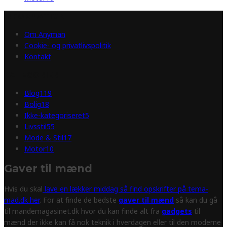
INFORMATION
Om Anyman
Cookie- og privatlivspolitik
Kontakt
KATEGORIER
Blog
119
Bolig
18
Ikke-kategoriseret
5
Livsstil
55
Mode & Stil
17
Motor
10
Gaver til mænd
Hvis du skal
lave en lækker middag så find opskrifter på tema-
mad.dk her
. For at finde de bedste
gaver til mænd
så kan du gå
til mandemagasinet.dk hvor du kan finde alt fra
gadgets
til
mænd der ikke kan få nok teknik i hverdagen eller til den moderne