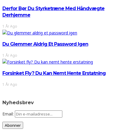
Derfor Bør Du Styrketræne Med Håndvægte
Derhjemme
1 År Ago
Du Glemmer Aldrig Et Password Igen
1 År Ago
Forsinket Fly? Du Kan Nemt Hente Erstatning
1 År Ago
Nyhedsbrev
Email: