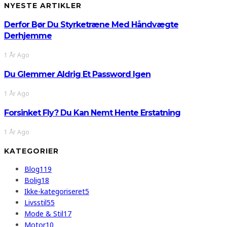
NYESTE ARTIKLER
Derfor Bør Du Styrketræne Med Håndvægte
Derhjemme
1 År Ago
Du Glemmer Aldrig Et Password Igen
1 År Ago
Forsinket Fly? Du Kan Nemt Hente Erstatning
1 År Ago
KATEGORIER
Blog
119
Bolig
18
Ikke-kategoriseret
5
Livsstil
55
Mode & Stil
17
Motor
10