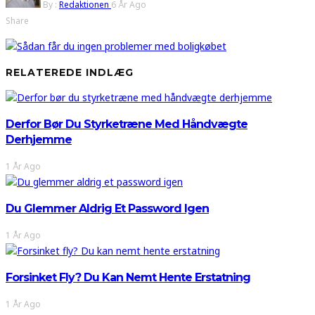
By :
Redaktionen
6 År Ago
Share
RELATEREDE INDLÆG
Derfor Bør Du Styrketræne Med Håndvægte
Derhjemme
1 År Ago
Du Glemmer Aldrig Et Password Igen
1 År Ago
Forsinket Fly? Du Kan Nemt Hente Erstatning
1 År Ago