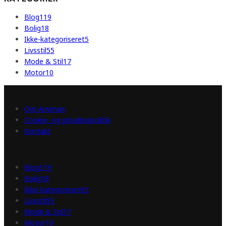
Blog
119
Bolig
18
Ikke-kategoriseret
5
Livsstil
55
Mode & Stil
17
Motor
10
INFORMATION
Om Anyman
Cookie- og privatlivspolitik
Kontakt
KATEGORIER
Blog
119
Bolig
18
Ikke-kategoriseret
5
Livsstil
55
Mode & Stil
17
Motor
10