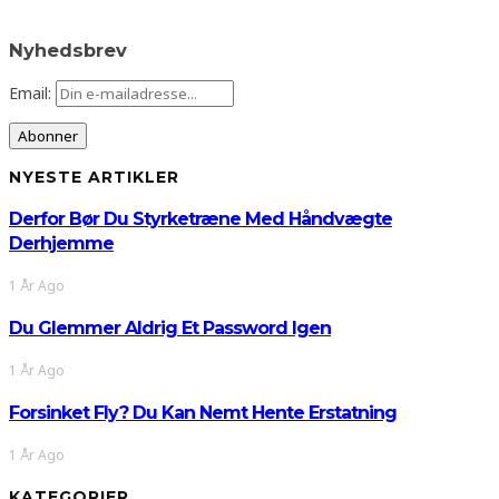
Nyhedsbrev
Email:
NYESTE ARTIKLER
Derfor Bør Du Styrketræne Med Håndvægte
Derhjemme
1 År Ago
Du Glemmer Aldrig Et Password Igen
1 År Ago
Forsinket Fly? Du Kan Nemt Hente Erstatning
1 År Ago
KATEGORIER