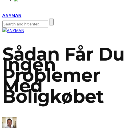
ANYMAN
Sådan Får Du
Ingen
Problemer
Med
Boligkøbet