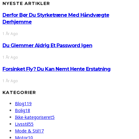
NYESTE ARTIKLER
Derfor Bør Du Styrketræne Med Håndvægte
Derhjemme
1 År Ago
Du Glemmer Aldrig Et Password Igen
1 År Ago
Forsinket Fly? Du Kan Nemt Hente Erstatning
1 År Ago
KATEGORIER
Blog
119
Bolig
18
Ikke-kategoriseret
5
Livsstil
55
Mode & Stil
17
Motor
10