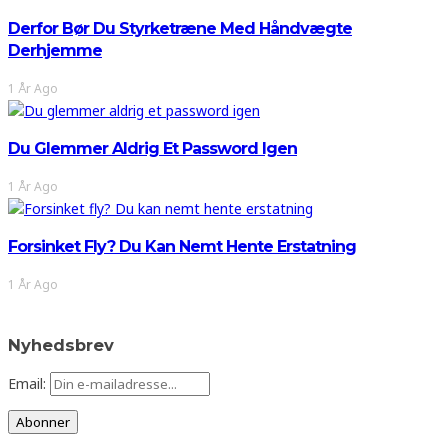
Derfor Bør Du Styrketræne Med Håndvægte
Derhjemme
1 År Ago
Du Glemmer Aldrig Et Password Igen
1 År Ago
Forsinket Fly? Du Kan Nemt Hente Erstatning
1 År Ago
Nyhedsbrev
Email: