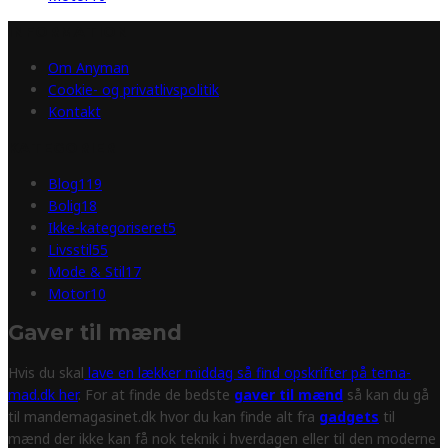
INFORMATION
Om Anyman
Cookie- og privatlivspolitik
Kontakt
KATEGORIER
Blog
119
Bolig
18
Ikke-kategoriseret
5
Livsstil
55
Mode & Stil
17
Motor
10
Gaver til mænd
Hvis du skal
lave en lækker middag så find opskrifter på tema-
mad.dk her
. For at finde de bedste
gaver til mænd
så kan du gå
til mandemagasinet.dk hvor du kan finde alt fra
gadgets
til
mænd der ikke kan få nok teknik i hverdagen eller til den moderne