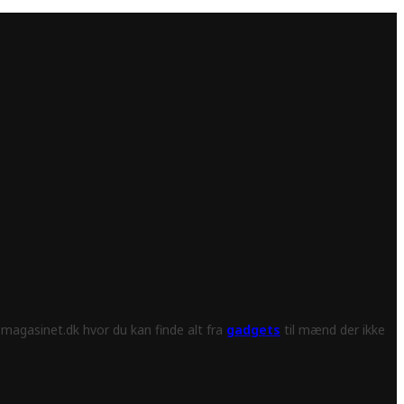
magasinet.dk hvor du kan finde alt fra
gadgets
til mænd der ikke