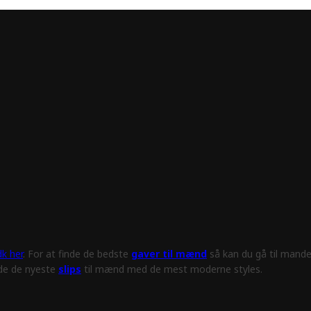
k her
. For at finde de bedste
gaver til mænd
så kan du gå til mande
nde de nyeste
slips
til mænd med de mest moderne styles.