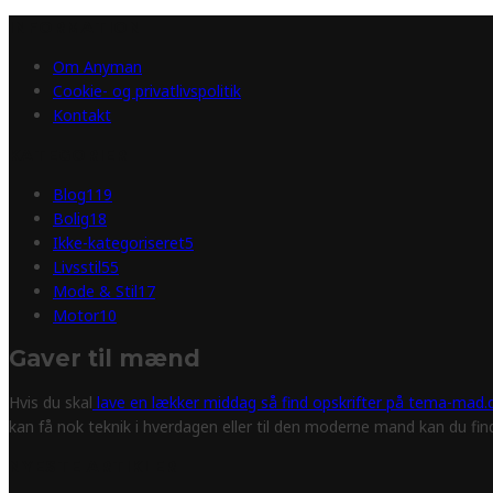
INFORMATION
Om Anyman
Cookie- og privatlivspolitik
Kontakt
KATEGORIER
Blog
119
Bolig
18
Ikke-kategoriseret
5
Livsstil
55
Mode & Stil
17
Motor
10
Gaver til mænd
Hvis du skal
lave en lækker middag så find opskrifter på tema-mad.d
kan få nok teknik i hverdagen eller til den moderne mand kan du fi
NYESTE ARTIKLER