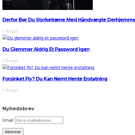
Derfor Bør Du Styrketræne Med Håndvægte Derhjemm
1 År Ago
Du Glemmer Aldrig Et Password Igen
1 År Ago
Forsinket Fly? Du Kan Nemt Hente Erstatning
1 År Ago
Nyhedsbrev
Email: