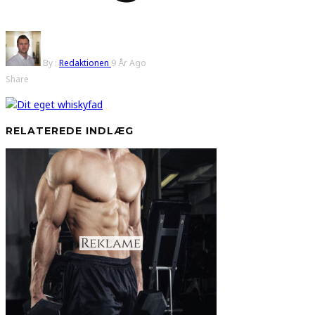
By :
Redaktionen
9 År Ago
Share
RELATEREDE INDLÆG