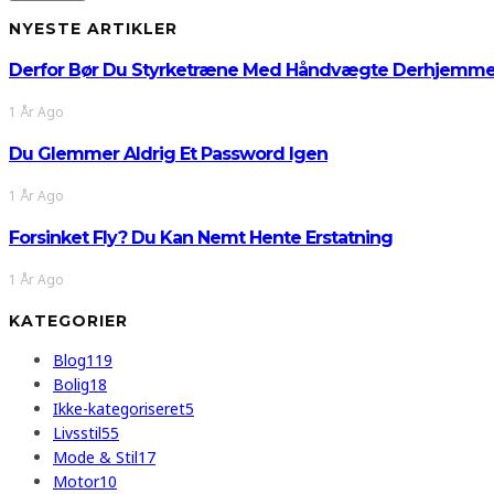
NYESTE ARTIKLER
Derfor Bør Du Styrketræne Med Håndvægte Derhjemm
1 År Ago
Du Glemmer Aldrig Et Password Igen
1 År Ago
Forsinket Fly? Du Kan Nemt Hente Erstatning
1 År Ago
KATEGORIER
Blog
119
Bolig
18
Ikke-kategoriseret
5
Livsstil
55
Mode & Stil
17
Motor
10