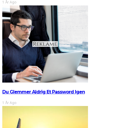
1 År Ago
Du Glemmer Aldrig Et Password Igen
1 År Ago