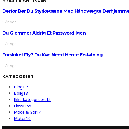
NYESTE ARTIKLER
Derfor Bør Du Styrketræne Med Håndvægte Derhjemm
1 År Ago
Du Glemmer Aldrig Et Password Igen
1 År Ago
Forsinket Fly? Du Kan Nemt Hente Erstatning
1 År Ago
KATEGORIER
Blog
119
Bolig
18
Ikke-kategoriseret
5
Livsstil
55
Mode & Stil
17
Motor
10
INFORMATION