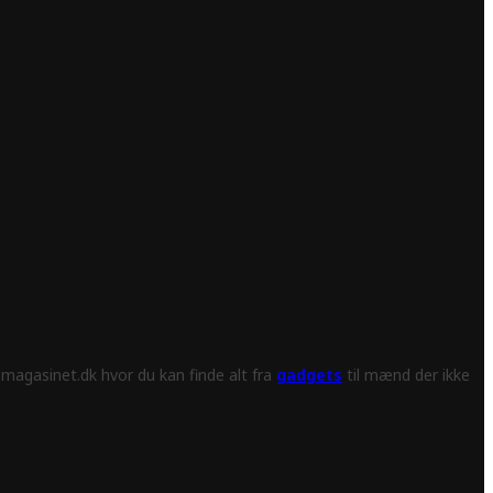
magasinet.dk hvor du kan finde alt fra
gadgets
til mænd der ikke