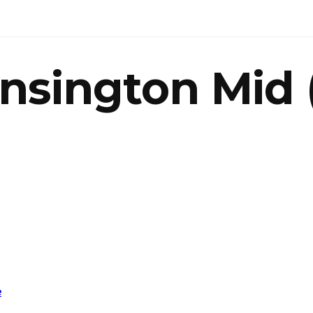
nsington Mid 
e