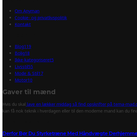
Om Anyman
Cookie- og privatlivspolitik
Kontakt
KATEGORIER
Blog
119
Bolig
18
Ikke-kategoriseret
5
Livsstil
55
Mode & Stil
17
Motor
10
Gaver til mænd
Hvis du skal
lave en lækker middag så find opskrifter på tema-mad.d
kan få nok teknik i hverdagen eller til den moderne mand kan du fi
NYESTE ARTIKLER
Derfor Bør Du Styrketræne Med Håndvægte Derhjemm