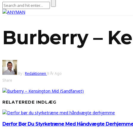
Burberry – Ke
By :
Redaktionen
9 År Ago
Share
RELATEREDE INDLÆG
Derfor Bør Du Styrketræne Med Håndvægte Derhjemm