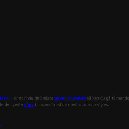
k her
. For at finde de bedste
gaver til mænd
så kan du gå til mande
nde de nyeste
slips
til mænd med de mest moderne styles.
e