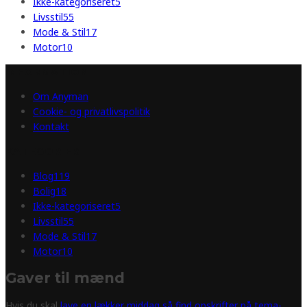
Ikke-kategoriseret
5
Livsstil
55
Mode & Stil
17
Motor
10
INFORMATION
Om Anyman
Cookie- og privatlivspolitik
Kontakt
KATEGORIER
Blog
119
Bolig
18
Ikke-kategoriseret
5
Livsstil
55
Mode & Stil
17
Motor
10
Gaver til mænd
Hvis du skal
lave en lækker middag så find opskrifter på tema-