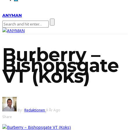
ANYMAN
Burberry –
Bishopsgate
VT (Koks)
By :
Redaktionen
9 År Ago
Share