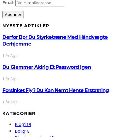
Email:
NYESTE ARTIKLER
Derfor Bør Du Styrketræne Med Håndvægte
Derhjemme
1 År Ago
Du Glemmer Aldrig Et Password Igen
1 År Ago
Forsinket Fly? Du Kan Nemt Hente Erstatning
1 År Ago
KATEGORIER
Blog
119
Bolig
18