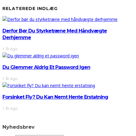
RELATEREDE INDLÆG
Derfor Bør Du Styrketræne Med Håndvægte
Derhjemme
1 År Ago
Du Glemmer Aldrig Et Password Igen
1 År Ago
Forsinket Fly? Du Kan Nemt Hente Erstatning
1 År Ago
Nyhedsbrev