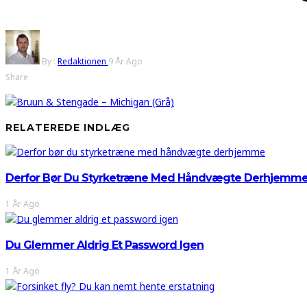
By :
Redaktionen
9 År Ago
Share
RELATEREDE INDLÆG
Derfor Bør Du Styrketræne Med Håndvægte Derhjemm
1 År Ago
Du Glemmer Aldrig Et Password Igen
1 År Ago