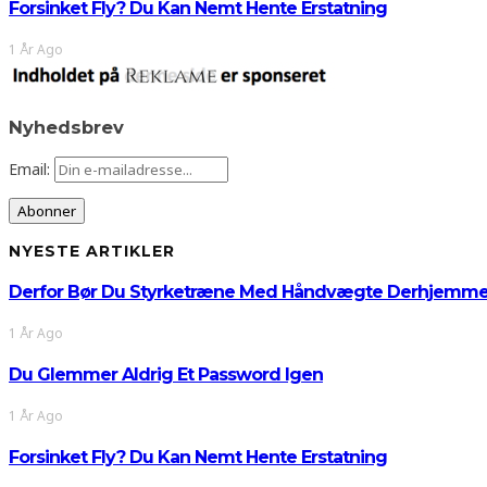
Forsinket Fly? Du Kan Nemt Hente Erstatning
1 År Ago
Nyhedsbrev
Email:
NYESTE ARTIKLER
Derfor Bør Du Styrketræne Med Håndvægte Derhjemm
1 År Ago
Du Glemmer Aldrig Et Password Igen
1 År Ago
Forsinket Fly? Du Kan Nemt Hente Erstatning