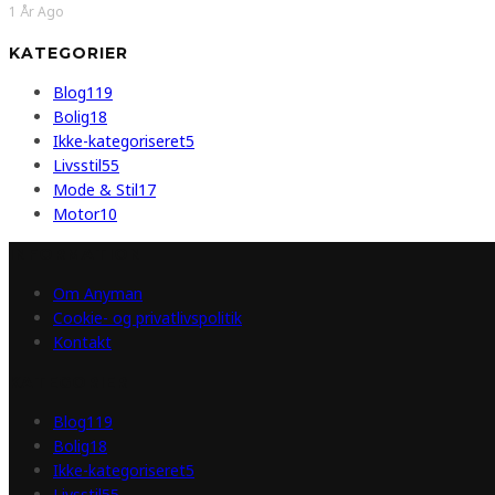
1 År Ago
KATEGORIER
Blog
119
Bolig
18
Ikke-kategoriseret
5
Livsstil
55
Mode & Stil
17
Motor
10
INFORMATION
Om Anyman
Cookie- og privatlivspolitik
Kontakt
KATEGORIER
Blog
119
Bolig
18
Ikke-kategoriseret
5
Livsstil
55