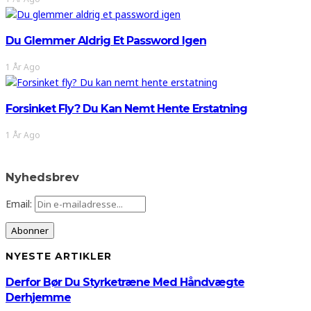
Du Glemmer Aldrig Et Password Igen
1 År Ago
Forsinket Fly? Du Kan Nemt Hente Erstatning
1 År Ago
Nyhedsbrev
Email:
NYESTE ARTIKLER
Derfor Bør Du Styrketræne Med Håndvægte
Derhjemme