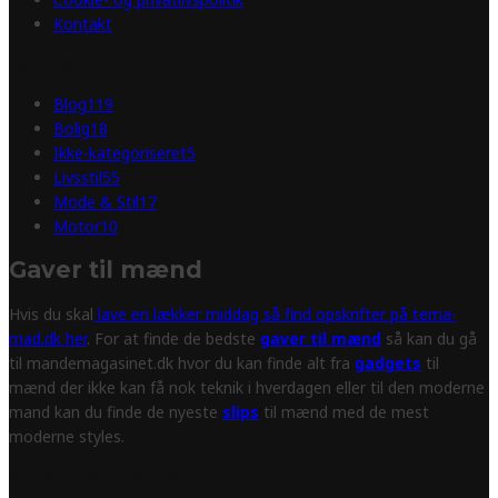
Kontakt
KATEGORIER
Blog
119
Bolig
18
Ikke-kategoriseret
5
Livsstil
55
Mode & Stil
17
Motor
10
Gaver til mænd
Hvis du skal
lave en lækker middag så find opskrifter på tema-
mad.dk her
. For at finde de bedste
gaver til mænd
så kan du gå
til mandemagasinet.dk hvor du kan finde alt fra
gadgets
til
mænd der ikke kan få nok teknik i hverdagen eller til den moderne
mand kan du finde de nyeste
slips
til mænd med de mest
moderne styles.
NYESTE ARTIKLER