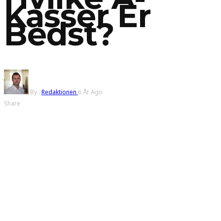
Kasser Er
Bedst?
By :
Redaktionen
6 År Ago
Share