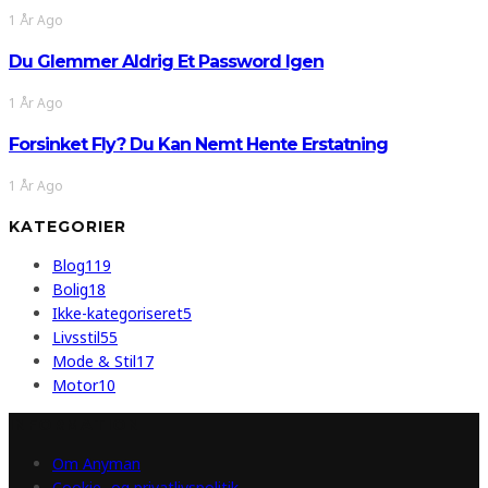
1 År Ago
Du Glemmer Aldrig Et Password Igen
1 År Ago
Forsinket Fly? Du Kan Nemt Hente Erstatning
1 År Ago
KATEGORIER
Blog
119
Bolig
18
Ikke-kategoriseret
5
Livsstil
55
Mode & Stil
17
Motor
10
INFORMATION
Om Anyman
Cookie- og privatlivspolitik