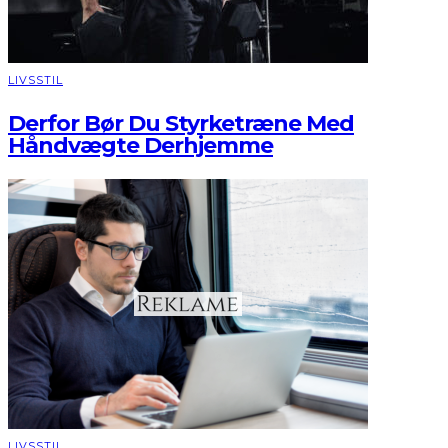
LIVSSTIL
Derfor Bør Du Styrketræne Med
Håndvægte Derhjemme
LIVSSTIL