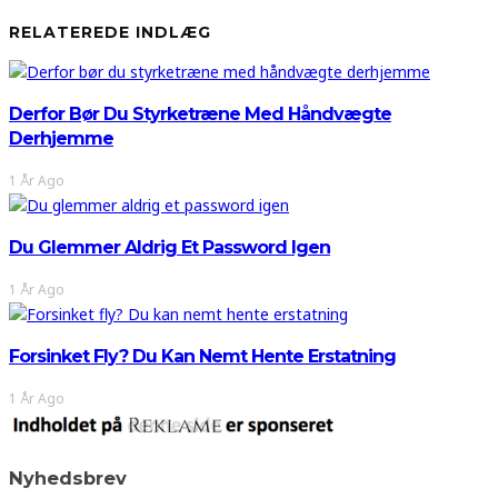
RELATEREDE INDLÆG
Derfor Bør Du Styrketræne Med Håndvægte
Derhjemme
1 År Ago
Du Glemmer Aldrig Et Password Igen
1 År Ago
Forsinket Fly? Du Kan Nemt Hente Erstatning
1 År Ago
Nyhedsbrev