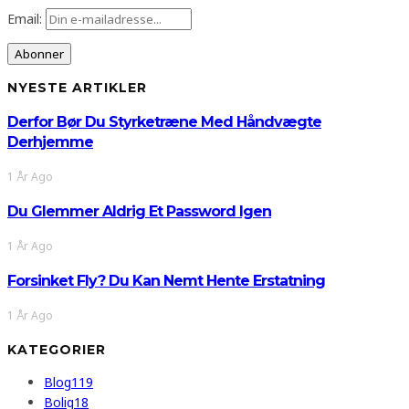
Email:
NYESTE ARTIKLER
Derfor Bør Du Styrketræne Med Håndvægte
Derhjemme
1 År Ago
Du Glemmer Aldrig Et Password Igen
1 År Ago
Forsinket Fly? Du Kan Nemt Hente Erstatning
1 År Ago
KATEGORIER
Blog
119
Bolig
18