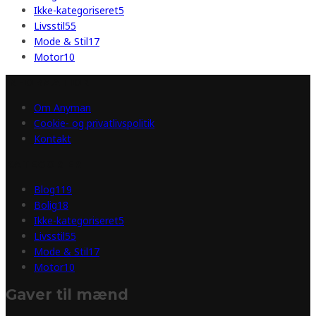
Ikke-kategoriseret
5
Livsstil
55
Mode & Stil
17
Motor
10
INFORMATION
Om Anyman
Cookie- og privatlivspolitik
Kontakt
KATEGORIER
Blog
119
Bolig
18
Ikke-kategoriseret
5
Livsstil
55
Mode & Stil
17
Motor
10
Gaver til mænd