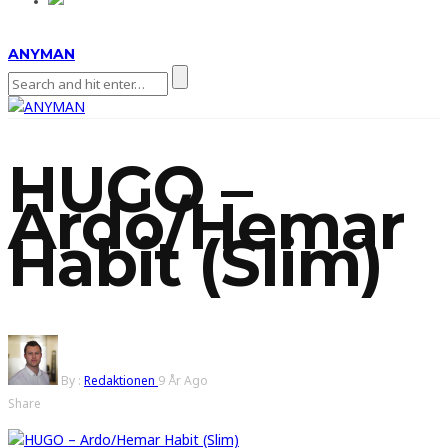
ANYMAN
HUGO –
Ardo/Hemar
Habit (Slim)
By :
Redaktionen
9 År Ago
Share