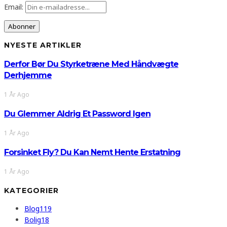
Email:
NYESTE ARTIKLER
Derfor Bør Du Styrketræne Med Håndvægte
Derhjemme
1 År Ago
Du Glemmer Aldrig Et Password Igen
1 År Ago
Forsinket Fly? Du Kan Nemt Hente Erstatning
1 År Ago
KATEGORIER
Blog
119
Bolig
18