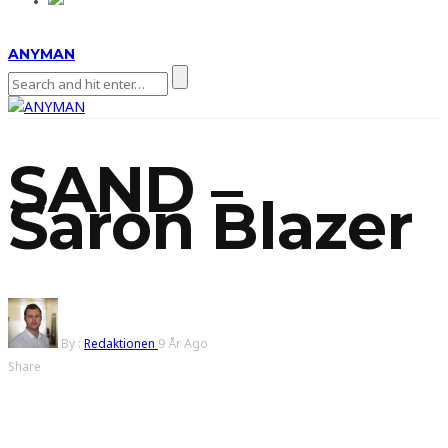
ANYMAN
SAND –
Saron Blazer
By :
Redaktionen
9 År Ago
Share