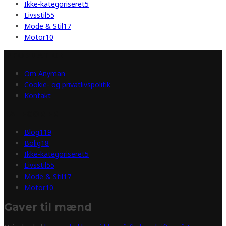
Ikke-kategoriseret
5
Livsstil
55
Mode & Stil
17
Motor
10
INFORMATION
Om Anyman
Cookie- og privatlivspolitik
Kontakt
KATEGORIER
Blog
119
Bolig
18
Ikke-kategoriseret
5
Livsstil
55
Mode & Stil
17
Motor
10
Gaver til mænd