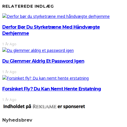
RELATEREDE INDLÆG
Derfor Bør Du Styrketræne Med Håndvægte
Derhjemme
1 År Ago
Du Glemmer Aldrig Et Password Igen
1 År Ago
Forsinket Fly? Du Kan Nemt Hente Erstatning
1 År Ago
Nyhedsbrev