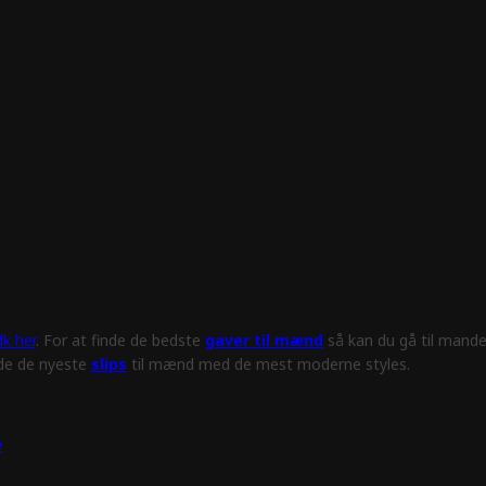
k her
. For at finde de bedste
gaver til mænd
så kan du gå til mande
nde de nyeste
slips
til mænd med de mest moderne styles.
e