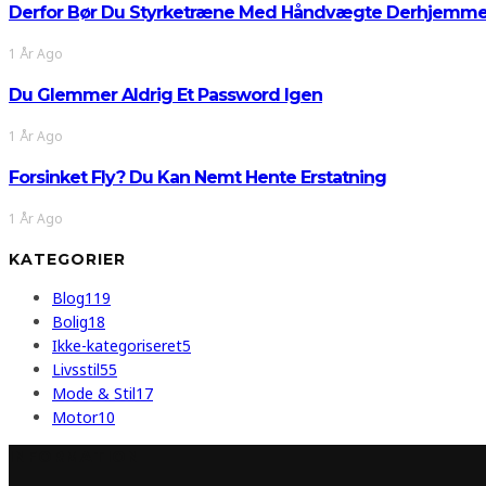
Derfor Bør Du Styrketræne Med Håndvægte Derhjemm
1 År Ago
Du Glemmer Aldrig Et Password Igen
1 År Ago
Forsinket Fly? Du Kan Nemt Hente Erstatning
1 År Ago
KATEGORIER
Blog
119
Bolig
18
Ikke-kategoriseret
5
Livsstil
55
Mode & Stil
17
Motor
10
INFORMATION