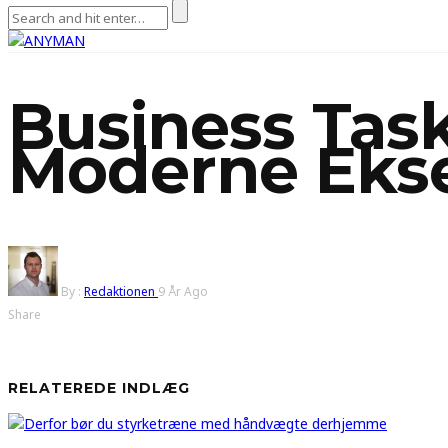
Business Task
Moderne Eks
By :
Redaktionen
9 År Ago
Share
RELATEREDE INDLÆG