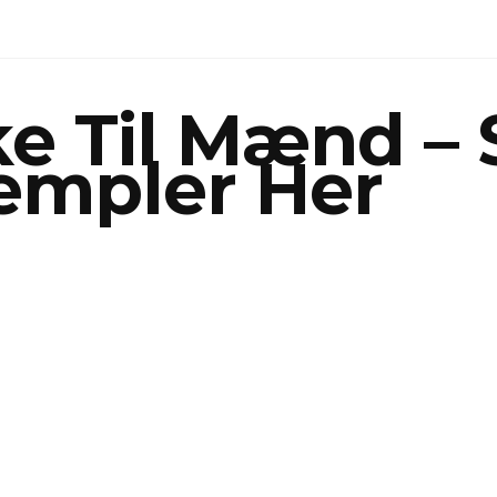
e Til Mænd – 
empler Her