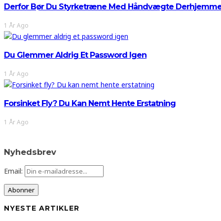
Derfor Bør Du Styrketræne Med Håndvægte Derhjemm
1 År Ago
Du Glemmer Aldrig Et Password Igen
1 År Ago
Forsinket Fly? Du Kan Nemt Hente Erstatning
1 År Ago
Nyhedsbrev
Email:
NYESTE ARTIKLER