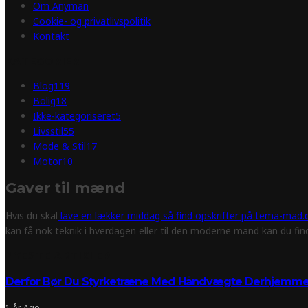
Om Anyman
Cookie- og privatlivspolitik
Kontakt
KATEGORIER
Blog
119
Bolig
18
Ikke-kategoriseret
5
Livsstil
55
Mode & Stil
17
Motor
10
Gaver til mænd
Hvis du skal
lave en lækker middag så find opskrifter på tema-mad.d
kan få nok teknik i hverdagen eller til den moderne mand kan du fi
NYESTE ARTIKLER
Derfor Bør Du Styrketræne Med Håndvægte Derhjemm
1 År Ago