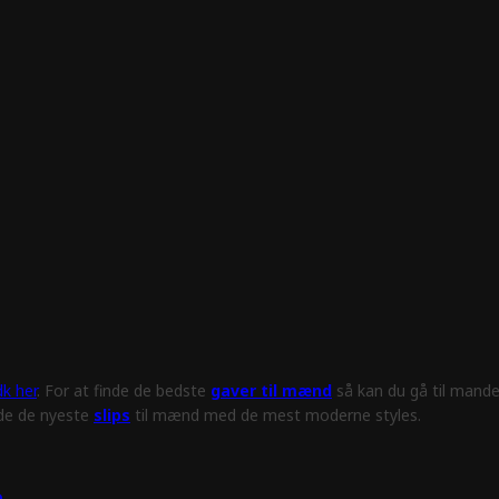
k her
. For at finde de bedste
gaver til mænd
så kan du gå til mande
nde de nyeste
slips
til mænd med de mest moderne styles.
e