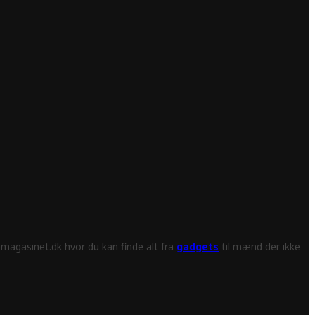
magasinet.dk hvor du kan finde alt fra
gadgets
til mænd der ikke