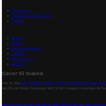
INFORMATION
Om Anyman
Cookie- og privatlivspolitik
Kontakt
KATEGORIER
Blog
119
Bolig
18
Ikke-kategoriseret
5
Livsstil
55
Mode & Stil
17
Motor
10
Gaver til mænd
Hvis du skal
lave en lækker middag så find opskrifter på tema-mad.d
kan få nok teknik i hverdagen eller til den moderne mand kan du fi
NYESTE ARTIKLER
Derfor Bør Du Styrketræne Med Håndvægte Derhjemm