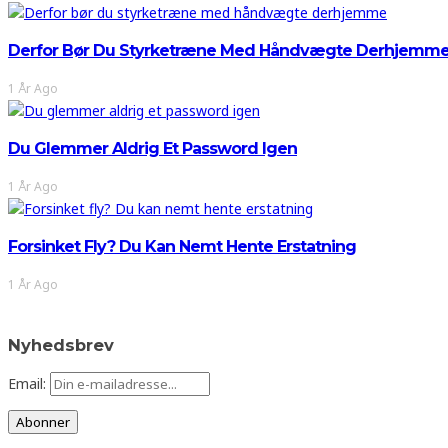
Derfor Bør Du Styrketræne Med Håndvægte Derhjemm
1 År Ago
Du Glemmer Aldrig Et Password Igen
1 År Ago
Forsinket Fly? Du Kan Nemt Hente Erstatning
1 År Ago
Nyhedsbrev
Email: