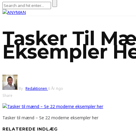
Tasker Til M
Eksempler H
By :
Redaktionen
6 År Ago
Share
Tasker til mænd – Se 22 moderne eksempler her
RELATEREDE INDLÆG