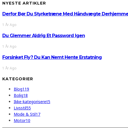
NYESTE ARTIKLER
Derfor Bør Du Styrketræne Med Håndvægte Derhjemm
1 År Ago
Du Glemmer Aldrig Et Password Igen
1 År Ago
Forsinket Fly? Du Kan Nemt Hente Erstatning
1 År Ago
KATEGORIER
Blog
119
Bolig
18
Ikke-kategoriseret
5
Livsstil
55
Mode & Stil
17
Motor
10