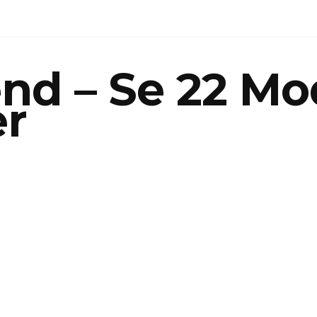
ænd – Se 22 M
er