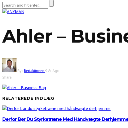
Ahler – Busin
By :
Redaktionen
9 År Ago
Share
RELATEREDE INDLÆG
Derfor Bør Du Styrketræne Med Håndvægte Derhjemm