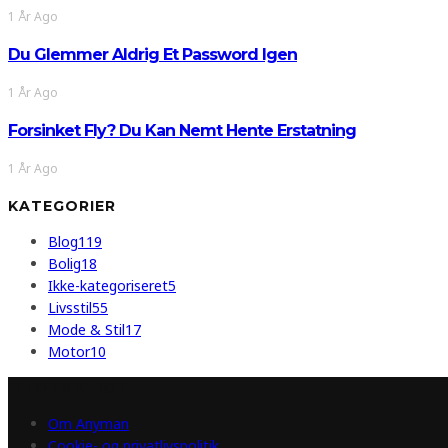
1 År Ago
Du Glemmer Aldrig Et Password Igen
1 År Ago
Forsinket Fly? Du Kan Nemt Hente Erstatning
1 År Ago
KATEGORIER
Blog
119
Bolig
18
Ikke-kategoriseret
5
Livsstil
55
Mode & Stil
17
Motor
10
INFORMATION
Om Anyman
Cookie- og privatlivspolitik