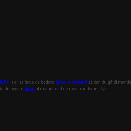
k her
. For at finde de bedste
gaver til mænd
så kan du gå til mande
nde de nyeste
slips
til mænd med de mest moderne styles.
e