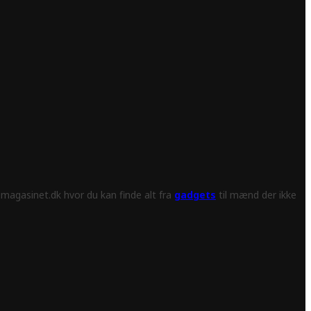
magasinet.dk hvor du kan finde alt fra
gadgets
til mænd der ikke