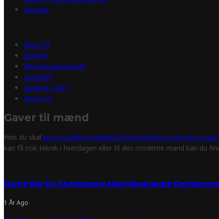
Kontakt
KATEGORIER
Blog
119
Bolig
18
Ikke-kategoriseret
5
Livsstil
55
Mode & Stil
17
Motor
10
Gaver til mænd
Hvis du skal
lave en lækker middag så find opskrifter på tema-mad.d
kan få nok teknik i hverdagen eller til den moderne mand kan du fi
NYESTE ARTIKLER
Derfor Bør Du Styrketræne Med Håndvægte Derhjemm
1 År Ago