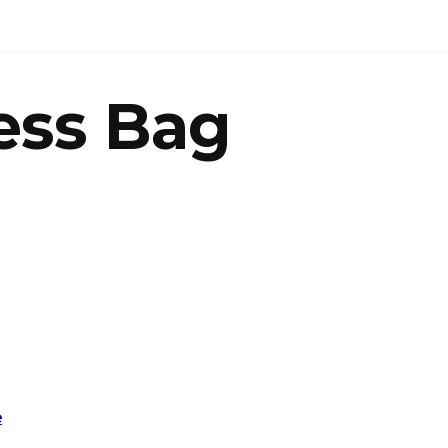
ess Bag
e