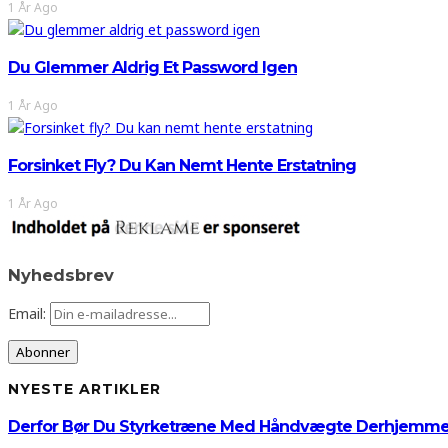
1 År Ago
Du Glemmer Aldrig Et Password Igen
1 År Ago
Forsinket Fly? Du Kan Nemt Hente Erstatning
1 År Ago
Nyhedsbrev
Email:
NYESTE ARTIKLER
Derfor Bør Du Styrketræne Med Håndvægte Derhjemm