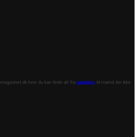
magasinet.dk hvor du kan finde alt fra
gadgets
til mænd der ikke