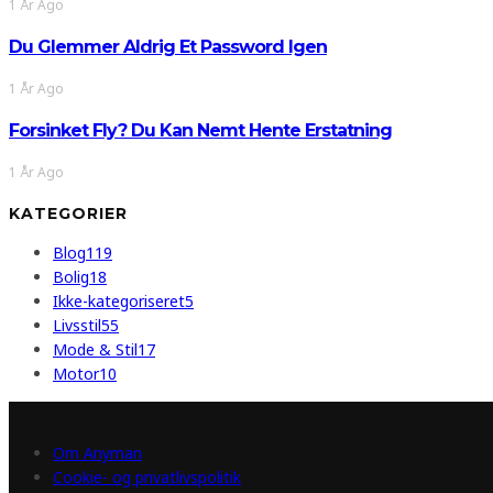
1 År Ago
Du Glemmer Aldrig Et Password Igen
1 År Ago
Forsinket Fly? Du Kan Nemt Hente Erstatning
1 År Ago
KATEGORIER
Blog
119
Bolig
18
Ikke-kategoriseret
5
Livsstil
55
Mode & Stil
17
Motor
10
INFORMATION
Om Anyman
Cookie- og privatlivspolitik