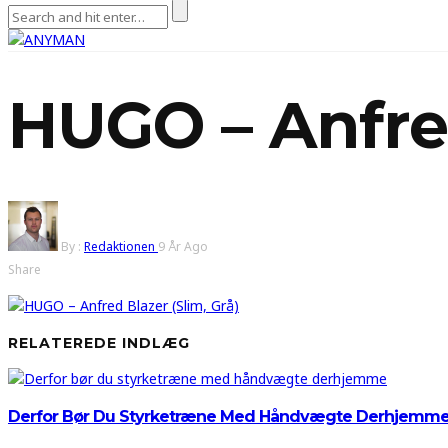
HUGO – Anfred
By :
Redaktionen
9 År Ago
Share
RELATEREDE INDLÆG
Derfor Bør Du Styrketræne Med Håndvægte Derhjemm