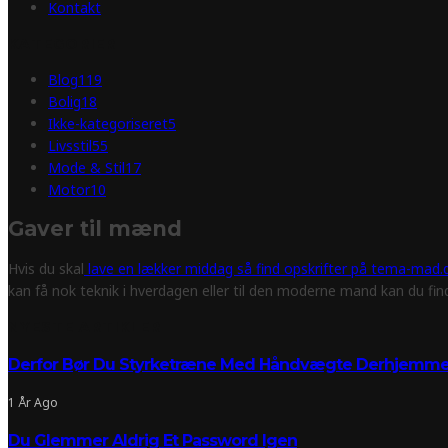
Kontakt
KATEGORIER
Blog
119
Bolig
18
Ikke-kategoriseret
5
Livsstil
55
Mode & Stil
17
Motor
10
Gaver til mænd
Hvis du skal
lave en lækker middag så find opskrifter på tema-mad.d
kan få nok teknik i hverdagen eller til den moderne mand kan du fi
NYESTE ARTIKLER
Derfor Bør Du Styrketræne Med Håndvægte Derhjemm
1 År Ago
Du Glemmer Aldrig Et Password Igen