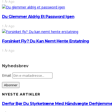
1 År Ago
Du Glemmer Aldrig Et Password Igen
1 År Ago
Forsinket Fly? Du Kan Nemt Hente Erstatning
1 År Ago
Nyhedsbrev
Email:
NYESTE ARTIKLER
Derfor Bør Du Styrketræne Med Håndvægte Derhjemm