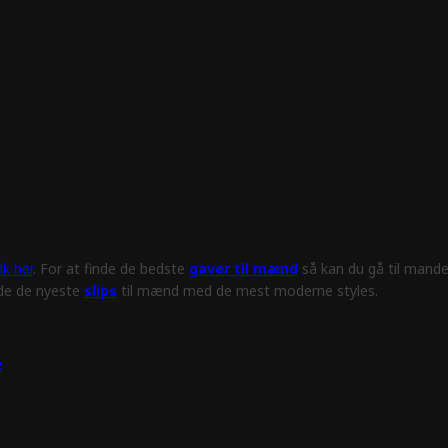
k her
. For at finde de bedste
gaver til mænd
så kan du gå til mande
nde de nyeste
slips
til mænd med de mest moderne styles.
e