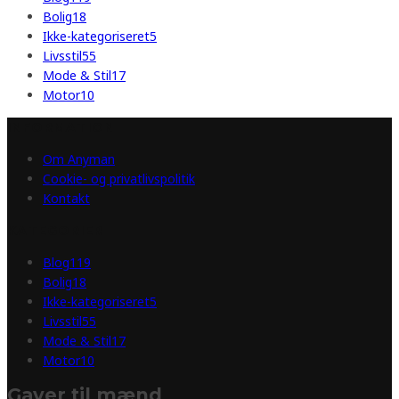
Bolig
18
Ikke-kategoriseret
5
Livsstil
55
Mode & Stil
17
Motor
10
INFORMATION
Om Anyman
Cookie- og privatlivspolitik
Kontakt
KATEGORIER
Blog
119
Bolig
18
Ikke-kategoriseret
5
Livsstil
55
Mode & Stil
17
Motor
10
Gaver til mænd