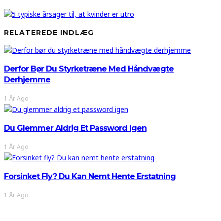
RELATEREDE INDLÆG
Derfor Bør Du Styrketræne Med Håndvægte
Derhjemme
1 År Ago
Du Glemmer Aldrig Et Password Igen
1 År Ago
Forsinket Fly? Du Kan Nemt Hente Erstatning
1 År Ago