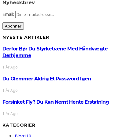
Nyhedsbrev
Email:
NYESTE ARTIKLER
Derfor Bør Du Styrketræne Med Håndvægte
Derhjemme
1 År Ago
Du Glemmer Aldrig Et Password Igen
1 År Ago
Forsinket Fly? Du Kan Nemt Hente Erstatning
1 År Ago
KATEGORIER
Blog
119