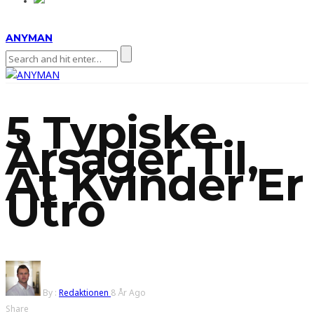
ANYMAN
5 Typiske
Årsager Til,
At Kvinder Er
Utro
By :
Redaktionen
8 År Ago
Share