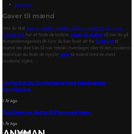
Motor
10
Gaver til mænd
Hvis du skal
lave en lækker middag så find opskrifter på tema-
mad.dk her
. For at finde de bedste
gaver til mænd
så kan du gå
til mandemagasinet.dk hvor du kan finde alt fra
gadgets
til
mænd der ikke kan få nok teknik i hverdagen eller til den moderne
mand kan du finde de nyeste
slips
til mænd med de mest
moderne styles.
NYESTE ARTIKLER
Derfor Bør Du Styrketræne Med Håndvægte
Derhjemme
1 År Ago
Du Glemmer Aldrig Et Password Igen
1 År Ago