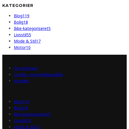
KATEGORIER
Blog
119
Bolig
18
Ikke-kategoriseret
5
Livsstil
55
Mode & Stil
17
Motor
10
INFORMATION
Om Anyman
Cookie- og privatlivspolitik
Kontakt
KATEGORIER
Blog
119
Bolig
18
Ikke-kategoriseret
5
Livsstil
55
Mode & Stil
17