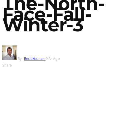
The-North-
Face-Fall-
Winter-3
By :
Redaktionen
9 År Ago
Share