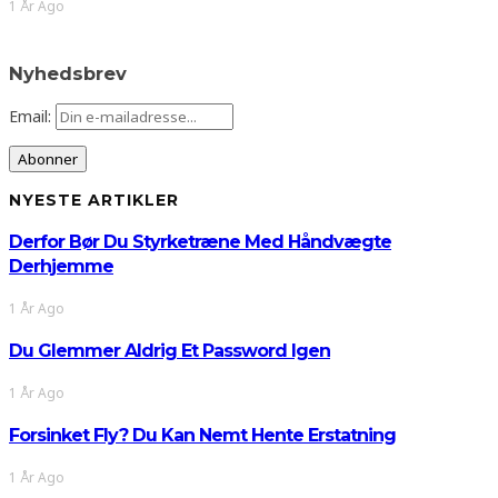
1 År Ago
Nyhedsbrev
Email:
NYESTE ARTIKLER
Derfor Bør Du Styrketræne Med Håndvægte
Derhjemme
1 År Ago
Du Glemmer Aldrig Et Password Igen
1 År Ago
Forsinket Fly? Du Kan Nemt Hente Erstatning
1 År Ago