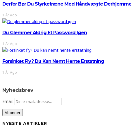
Derfor Bør Du Styrketræne Med Håndvægte Derhjemm
1 År Ago
Du Glemmer Aldrig Et Password Igen
1 År Ago
Forsinket Fly? Du Kan Nemt Hente Erstatning
1 År Ago
Nyhedsbrev
Email:
NYESTE ARTIKLER