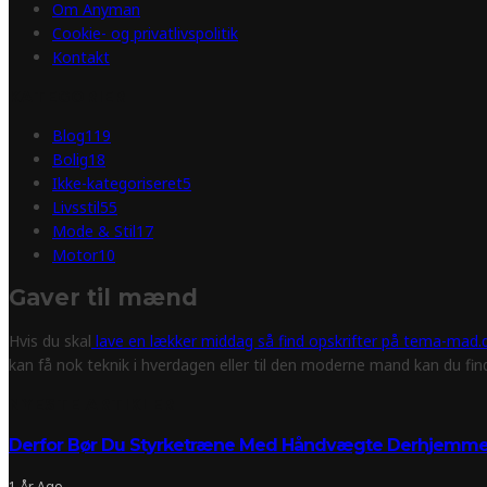
Om Anyman
Cookie- og privatlivspolitik
Kontakt
KATEGORIER
Blog
119
Bolig
18
Ikke-kategoriseret
5
Livsstil
55
Mode & Stil
17
Motor
10
Gaver til mænd
Hvis du skal
lave en lækker middag så find opskrifter på tema-mad.d
kan få nok teknik i hverdagen eller til den moderne mand kan du fi
NYESTE ARTIKLER
Derfor Bør Du Styrketræne Med Håndvægte Derhjemm
1 År Ago