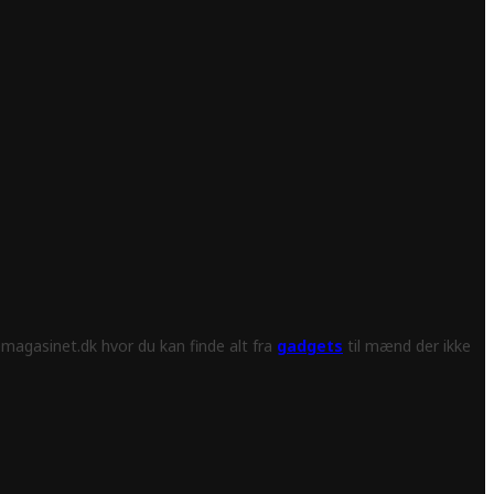
magasinet.dk hvor du kan finde alt fra
gadgets
til mænd der ikke