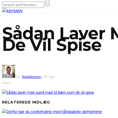
Sådan Laver 
De Vil Spise
By :
Redaktionen
4 År Ago
Share
RELATEREDE INDLÆG