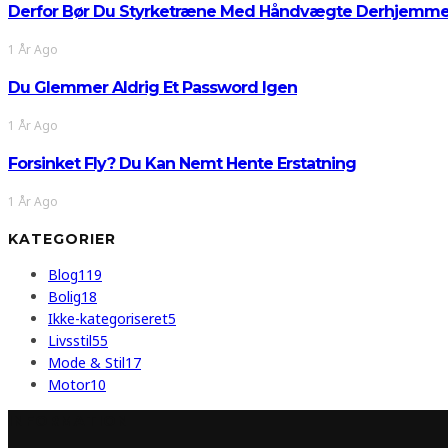
Derfor Bør Du Styrketræne Med Håndvægte Derhjemm
1 År Ago
Du Glemmer Aldrig Et Password Igen
1 År Ago
Forsinket Fly? Du Kan Nemt Hente Erstatning
1 År Ago
KATEGORIER
Blog
119
Bolig
18
Ikke-kategoriseret
5
Livsstil
55
Mode & Stil
17
Motor
10
INFORMATION