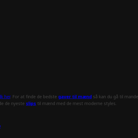
k her
. For at finde de bedste
gaver til mænd
så kan du gå til mande
nde de nyeste
slips
til mænd med de mest moderne styles.
e