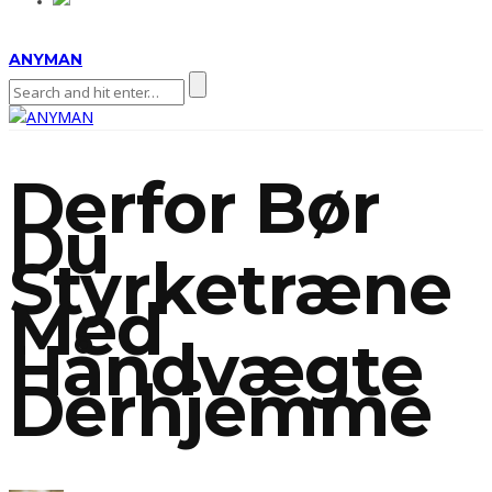
ANYMAN
Derfor Bør
Du
Styrketræne
Med
Håndvægte
Derhjemme