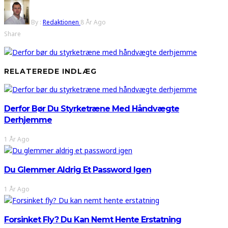
By :
Redaktionen
8 År Ago
Share
RELATEREDE INDLÆG
Derfor Bør Du Styrketræne Med Håndvægte
Derhjemme
1 År Ago
Du Glemmer Aldrig Et Password Igen
1 År Ago
Forsinket Fly? Du Kan Nemt Hente Erstatning