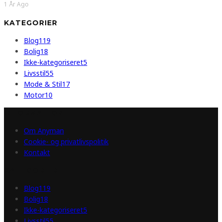
1 År Ago
KATEGORIER
Blog
119
Bolig
18
Ikke-kategoriseret
5
Livsstil
55
Mode & Stil
17
Motor
10
INFORMATION
Om Anyman
Cookie- og privatlivspolitik
Kontakt
KATEGORIER
Blog
119
Bolig
18
Ikke-kategoriseret
5
Livsstil
55