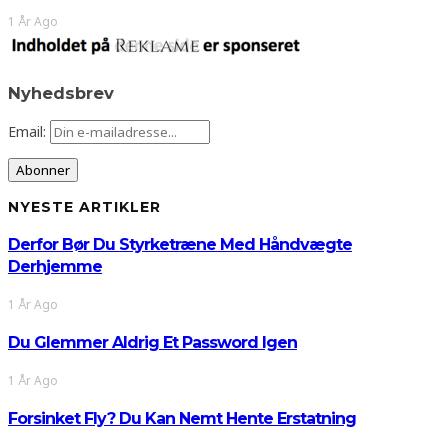
1 År Ago
Nyhedsbrev
Email:
NYESTE ARTIKLER
Derfor Bør Du Styrketræne Med Håndvægte
Derhjemme
1 År Ago
Du Glemmer Aldrig Et Password Igen
1 År Ago
Forsinket Fly? Du Kan Nemt Hente Erstatning