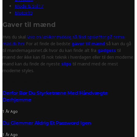
Mode & Stil
17
Motor
10
Gaver til mænd
Hvis du skal
lave en lækker middag så find opskrifter på tema-
mad.dk her
. For at finde de bedste
gaver til mænd
så kan du gå
til mandemagasinet.dk hvor du kan finde alt fra
gadgets
til
mænd der ikke kan få nok teknik i hverdagen eller til den moderne
mand kan du finde de nyeste
slips
til mænd med de mest
moderne styles.
NYESTE ARTIKLER
Derfor Bør Du Styrketræne Med Håndvægte
Derhjemme
1 År Ago
Du Glemmer Aldrig Et Password Igen
1 År Ago